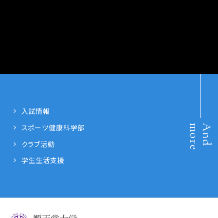
入試情報
e
A
n
d
m
o
r
スポーツ健康科学部
クラブ活動
学生生活支援