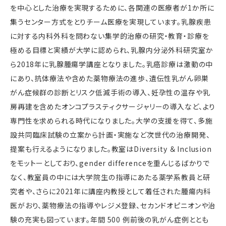
を中心とした治療を実現するために、各関連の医療者が1か所に
集うセンター方式をとりチーム医療を実現しています。乳腺疾患
に対する内科外科を問わない集学的治療の研究・教育・診療を
極める目標と実績が大学に認められ、乳腺内分泌外科研究室か
ら2018年に乳腺腫瘍学講座となりました。乳癌診療は激動の中
にあり、抗体療法や含めた薬物療法の進歩、遺伝性乳がん卵巣
がん症候群の診断とリスク低減手術の導入、妊孕性の温存や乳
房再建を含めたオンコプラスティクサージャリーの導入など、より
専門性を求められる時代になりました。大学の支援を得て、多施
設共同臨床試験の立案から計画・実施など次世代の治療開発、
提案も行えるようになりました。教室はDiversity ＆ Inclusion
をモットーとしており、gender differenceを重んじるばかりで
なく、教室員の中には大学院生の指導にあたる薬学系教員と研
究者や、さらに2021年に講座内教授として着任された腫瘍内科
医がおり、薬物療法の指導やレジメ登録、セカンドオピニオンや治
験の充実も図っています。年間 500 例前後の乳がん症例ととも