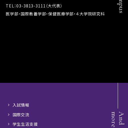
Campus
TEL：03-3813-3111（大代表）
医学部・国際教養学部・保健医療学部・４大学院研究科
入試情報
e
A
n
d
m
o
r
国際交流
学生生活支援