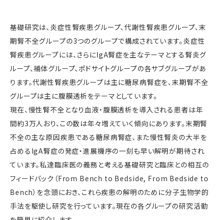
基礎研究は、炎症性腎疾患グループ、代謝性腎疾患グループ、末
期腎不全グループの3つのグループで構成されています。炎症性
腎疾患グループには、さらにIgA腎症を主なテーマとする腎炎グ
ループ、補体グループ、ポドサイトグループの各サブグループがあ
ります。代謝性腎疾患グループは主に糖尿病腎症を、末期腎不全
グループは主に腹膜透析をテーマとしています。
現在、慢性腎不全となり血液・腹膜透析を導入される患者は年
間約3万人おり、この数は年々増えていく傾向にあります。末期腎
不全の主な原因疾患である糖尿病腎症、また慢性腎炎の大半を
占めるIgA腎症の発症・進展機序の一刻も早い解明が期待され
ています。私達臨床医の義務と考える基礎研究と臨床との相互の
フィードバック（From Bench to Bedside, From Bedside to
Bench）を念頭におき、これら疾患の解明のために分子生物学的
手法を駆使し研究を行っています。現在の各グループの研究活動
を簡単に紹介します。