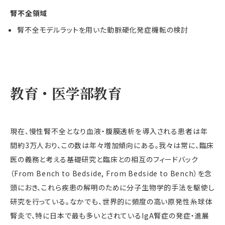
腎不全領域
腎不全モデルラットを用いた動脈硬化発症機転の検討
教育・医学部教育
現在、慢性腎不全となり血液・腹膜透析を導入される患者は年
間約3万人おり、この数は年々増加傾向にある。我々は常に、臨床
医の義務と考える基礎研究と臨床との相互のフィードバック
（From Bench to Bedside, From Bedside to Bench）を念
頭におき、これら疾患の解明のために分子生物学的手法を駆使し
研究を行っている。なかでも、世界的に頻度の高い原発性糸球体
腎炎で、特に日本で最も多いとされているIgA腎症の発症・進展