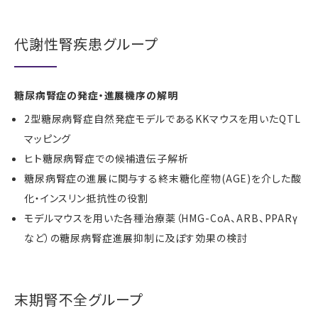
代謝性腎疾患グループ
糖尿病腎症の発症・進展機序の解明
2型糖尿病腎症自然発症モデルであるKKマウスを用いたQTL
マッピング
ヒト糖尿病腎症での候補遺伝子解析
糖尿病腎症の進展に関与する終末糖化産物(AGE)を介した酸
化・インスリン抵抗性の役割
モデルマウスを用いた各種治療薬（HMG-CoA、ARB、PPARγ
など）の糖尿病腎症進展抑制に及ぼす効果の検討
末期腎不全グループ