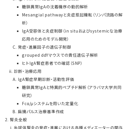
糖鎖異常IgAの沈着機序の動的解析
Mesangial pathwayと炎症惹起機転（リンパ流路の解
析）
IgA受容体と炎症制御（in situおよびsystemicな治療
応用のためのモデル開発）
発症・進展因子の遺伝子制御
grouped ddYマウスでの責任遺伝子解析
ヒトIgA腎症患者での確認（SNP）
診断・治療応用
IgA腎症早期診断・活動性評価
糖鎖異常IgAと特異的ペプチド解析（アラバマ大学共同
研究）
Fcα/μシステムを用いた定量化
扁摘パルス治療基準作成
腎炎全般
糸球体腎炎の発症・進展における各種メディエーターの関与