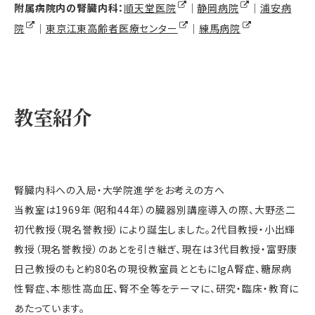
附属病院内の腎臓内科：
順天堂医院
｜
静岡病院
｜
浦安病
院
｜
東京江東高齢者医療センター
｜
練馬病院
教室紹介
腎臓内科への入局・大学院進学をお考えの方へ
当教室は1969年（昭和44年）の臓器別講座導入の際、大野丞二
初代教授（現名誉教授）により誕生しました。2代目教授・小出輝
教授（現名誉教授）のあとを引き継ぎ、現在は3代目教授・富野康
日己教授のもと約80名の現役教室員とともにIgA腎症、糖尿病
性腎症、本態性高血圧、腎不全等をテーマに、研究・臨床・教育に
あたっています。