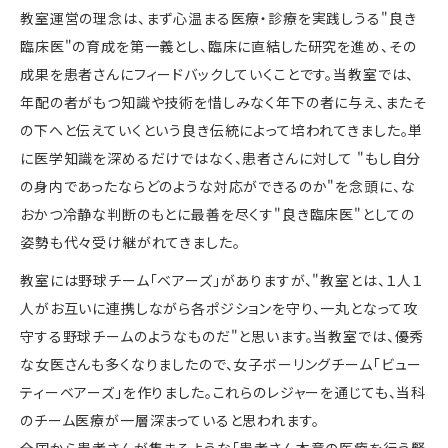
教室運営の理念は、まず心温まる医療・診療を実践しうる"良き
臨床医"の育成を第一義とし、臨床に直結した研究を進め、その
成果を患者さんにフィードバックしていくことです。当教室では、
年配の者がもつ知識や技術を惜しみなく年下の者に与え、またそ
の下へと伝えていくという良き伝統によって培われてきました。単
に医学知識を深めるだけではなく、患者さんに対して "もし自分
の身内であったならどのような対応ができるのか"を念頭に、な
おかつ冷静な判断のもとに最善を尽くす"良き臨床医"としての
姿勢も代々受け継がれてきました。
教室には野球チーム「ベアーズ」がありますが、"教室とは、１人１
人がお互いに連携しながら各ポジションを守り、一丸となって攻
守する野球チームのようなものだ"と思います。当教室では、優秀
な女医さんも多くなりましたので、女子ボーリングチーム「ビュー
ティーベアーズ」を作りました。これらのレジャーを通じても、当科
のチーム医療が一層深まっていると思われます。
全国から患者さんが集まるような「患者さん本意の医療を行う腎