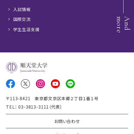
入試情報
e
A
n
d
m
o
r
国際交流
学生生活支援
Juntendo University
〒113-8421 東京都文京区本郷２丁目１番１号
TEL： 03-3813-3111（代表）
お問い合わせ