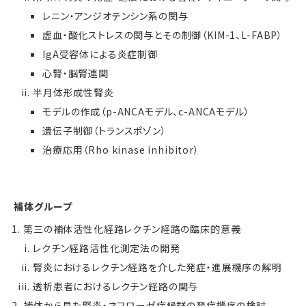
レニン・アンジオテンシン系の関与
虚血・酸化ストレスの関与とその制御（KIM-1、L-FABP）
IgA受容体による炎症制御
心腎・脳腎連関
半月体形成性腎炎
モデルの作成（p-ANCAモデル、c-ANCAモデル）
遺伝子制御（トランスポゾン）
治療応用（Rho kinase inhibitor）
補体グループ
第三の補体活性化経路レクチン経路の臨床的意義
レクチン経路活性化測定法の開発
腎炎におけるレクチン経路を介した発症・進展機序の解明
透析患者におけるレクチン経路の関与
補体から見た腎炎・ネフローゼ症候群の発症機序の検討