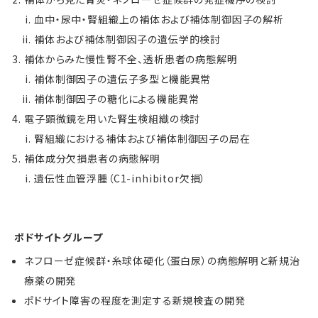
血中・尿中・腎組織上の補体および補体制御因子の解析
補体および補体制御因子の遺伝学的検討
補体からみた慢性腎不全、透析患者の病態解明
補体制御因子の遺伝子多型と機能異常
補体制御因子の糖化による機能異常
電子顕微鏡を用いた腎生検組織の検討
腎組織における補体および補体制御因子の局在
補体成分欠損患者の病態解明
遺伝性血管浮腫（C1-inhibitor欠損）
ポドサイトグループ
ネフローゼ症候群・糸球体硬化（蛋白尿）の病態解明と新規治
療薬の開発
ポドサイト障害の程度を測定する新規検査の開発