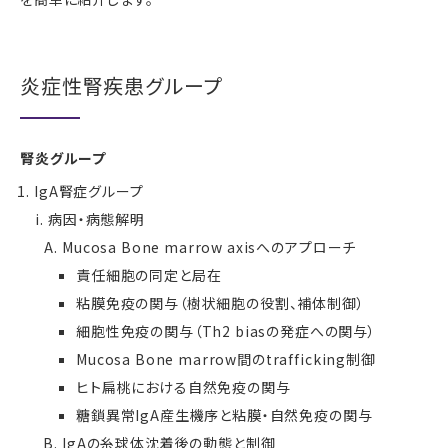
炎症性腎疾患グループ
腎炎グループ
IgA腎症グループ
病因・病態解明
Mucosa Bone marrow axisへのアプローチ
責任細胞の同定と局在
粘膜免疫の関与（樹状細胞の役割、補体制御）
細胞性免疫の関与（Th2 biasの発症への関与）
Mucosa Bone marrow間のtrafficking制御
ヒト扁桃における自然免疫の関与
糖鎖異常IgA産生機序と粘膜・自然免疫の関与
IgAの糸球体沈着後の動態と制御