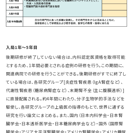
入局1年～5年目
後期研修が終了していない場合は、内科認定医資格を取得可能
とするため、1年間必要とされる症例の研修を行う。この期間に、
関連病院での研修を行うことができる。後期研修がすでに終了し
ている場合は、各研究グループ[炎症性腎疾患（IgA腎症など）、
代謝性腎疾患（糖尿病腎症など）、末期腎不全（主に腹膜透析）]
に直接配属される。約4年間にわたり、分子生物学的手法などを
駆使し、各研究グループの上級医の指導のもとで、世界に通ずる
研究を行い論文にまとめる。また、国内（日本内科学会・日本腎
臓学会・日本透析医学会・日本糖尿病学会など）・国外（国際腎
臓学会・アジア太平洋腎臓学会・アメリカ腎臓学会・アメリカ糖尿