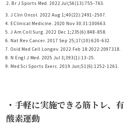
2．
Br J Sports Med.
2022 Jul;56(13):755-763.
J Clin Oncol. 2022 Aug 1;40(22):2491-2507.
EClinical Medicine. 2020 Nov 30:31:100663.
J Am Coll Surg. 2022 Dec 1;235(6):848-858.
Nat Rev Cancer. 2017 Sep 25;17(10):620-632.
Oxid Med Cell Longev. 2022 Feb 18:2022:2097318.
N Engl J Med. 2025 Jul 3;393(1):13-25.
Med Sci Sports Exerc. 2019 Jun;51(6):1252-1261.
・
手軽に実施できる筋トレ、有
酸素運動