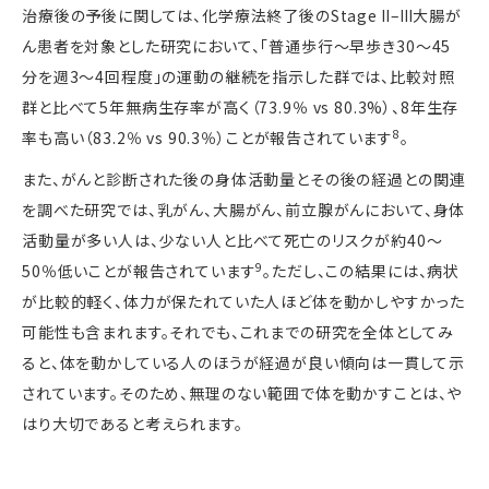
治療後の予後に関しては、化学療法終了後の
Stage
Ⅱ–Ⅲ大腸が
ん患者を対象とした研究において、「普通歩行～早歩き
30
～
45
分を週
3
～
4
回程度」の運動の継続を指示した群では、比較対照
群と比べて
5
年無病生存率が高く（
73.9
％
vs 80.3%
）、
8
年生存
8
率も高い（
83.2
％
vs 90.3
％）ことが報告されています
。
また、がんと診断された後の身体活動量とその後の経過との関連
を調べた研究では、乳がん、大腸がん、前立腺がんにおいて、身体
活動量が多い人は、少ない人と比べて死亡のリスクが約
40
～
9
50
％低いことが報告されています
。ただし、この結果には、病状
が比較的軽く、体力が保たれていた人ほど体を動かしやすかった
可能性も含まれます。それでも、これまでの研究を全体としてみ
ると、体を動かしている人のほうが経過が良い傾向は一貫して示
されています。そのため、無理のない範囲で体を動かすことは、や
はり大切であると考えられます。