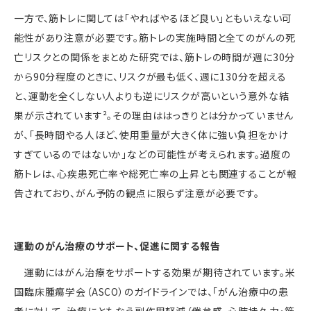
一方で、筋トレに関しては「やればやるほど良い」ともいえない可
能性があり注意が必要です。筋トレの実施時間と全てのがんの死
亡リスクとの関係をまとめた研究では、筋トレの時間が週に
30
分
から
90
分程度のときに、リスクが最も低く、週に
130
分を超える
と、運動を全くしない人よりも逆にリスクが高いという意外な結
果が示されています²。その理由ははっきりとは分かっていません
が、「長時間やる人ほど、使用重量が大きく体に強い負担をかけ
すぎているのではないか」などの可能性が考えられます。過度の
筋トレは、心疾患死亡率や総死亡率の上昇とも関連することが報
告されており、がん予防の観点に限らず注意が必要です。
運動のがん治療のサポート、促進に関する報告
運動にはがん治療をサポートする効果が期待されています。米
国臨床腫瘍学会（
ASCO
）のガイドラインでは、「がん治療中の患