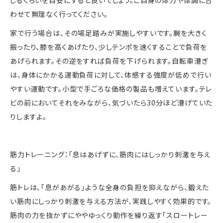
じるくらいを目安にすると良いでしょう。ご自身の体力や体調に合
わせて無理なく行ってください。
家で行う場合は、その場足踏みが実施しやすいです。腕を大きく
振ったり、膝を高くあげたり、少しテンポを速くすることで負荷を
あげられます。その逆をすれば負荷を下げられます。自転車漕ぎ
は、身体にかかる運動負荷に対して、体感する強度が低めで行い
やすい運動です。小型で手ごろな価格の製品も増えています。テレ
ビの前においてそれをみながら、気づいたら
30
分ほど漕げていた
りしますよ。
筋力トレーニング：「息はあげずに、筋肉にはしっかり刺激を与え
る」
筋トレは、「息があがる」ような全身の負担を抑えながら、鍛えた
い筋肉にしっかり刺激を与える方法が、実践しやすく効果的です。
筋肉の力を抜かずにややゆっくり動作を繰り返す「スロートレー