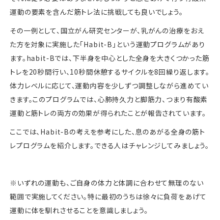
運動の要素を含んだ筋トレ法に挑戦しても良いでしょう。
その一例として、国立がん研究センターが、乳がんの治療をおえ
た方を対象に実施した「
Habit-B
」という運動プログラムがあり
ます。
habit-B
では、下半身を中心とした全身を大きくつかった筋
トレを
20
秒間行い、
10
秒間休憩するサイクルを
8
回繰り返します。
体力レベルに応じて、運動内容を少しずつ調整しながら進めてい
きます。このプログラムでは、心肺持久力と脚筋力、つまり有酸素
運動と筋トレの両方の効果が得られたことが報告されています。
ここでは、
Habit-B
の考えを参考にした、息のあがる全身の筋ト
レプログラムを紹介します。できる人はチャレンジしてみましょう。
※いずれの運動も、ご自身の体力と体調に合わせて無理のない
範囲で実施してください。特に最初のうちは徐々に負荷をあげて
運動に体を馴れさせることを意識しましょう。