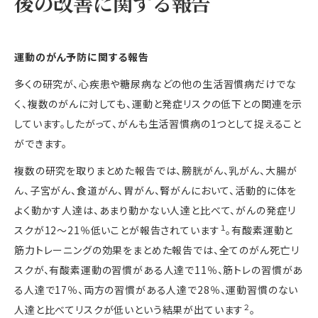
後の改善に関する報告
運動のがん予防に関する報告
多くの研究が、心疾患や糖尿病などの他の生活習慣病だけでな
く、複数のがんに対しても、運動と発症リスクの低下との関連を示
しています。したがって、がんも生活習慣病の
1
つとして捉えること
ができます。
複数の研究を取りまとめた報告では、膀胱がん、乳がん、大腸が
ん、子宮がん、食道がん、胃がん、腎がんにおいて、活動的に体を
よく動かす人達は、あまり動かない人達と比べて、がんの発症リ
１
スクが
12
～
21
％低いことが報告されています
。有酸素運動と
筋力トレーニングの効果をまとめた報告では、全てのがん死亡リ
スクが、有酸素運動の習慣がある人達で
11
％、筋トレの習慣があ
る人達で
17
％、両方の習慣がある人達で
28
％、運動習慣のない
２
人達と比べてリスクが低いという結果が出ています
。