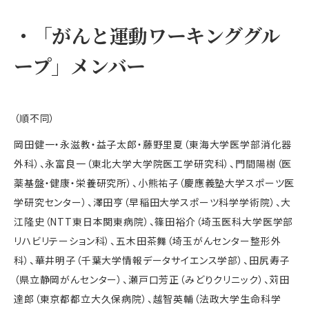
・
「がんと運動ワーキンググル
ープ」メンバー
（順不同）
岡田健一・永滋教・益子太郎・藤野里夏（東海大学医学部消化器
外科）、永富良一（東北大学大学院医工学研究科）、門間陽樹（医
薬基盤・健康・栄養研究所）、小熊祐子（慶應義塾大学スポーツ医
学研究センター）、澤田亨（早稲田大学スポーツ科学学術院）、大
江隆史（
NTT
東日本関東病院）、篠田裕介（埼玉医科大学医学部
リハビリテーション科）、五木田茶舞（埼玉がんセンター整形外
科）、華井明子（千葉大学情報データサイエンス学部）、田尻寿子
（県立静岡がんセンター）、瀬戸口芳正（みどりクリニック）、苅田
達郎（東京都都立大久保病院）、越智英輔（法政大学生命科学