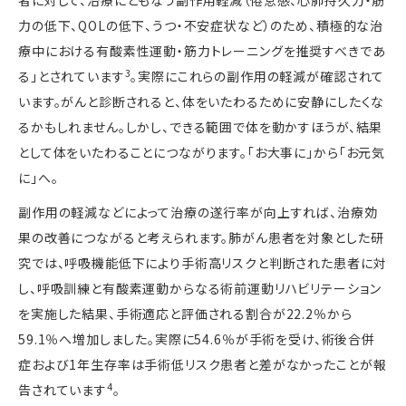
者に対して、治療にともなう副作用軽減（倦怠感、心肺持久力・筋
力の低下、
QOL
の低下、うつ・不安症状など）のため、積極的な治
療中における有酸素性運動・筋力トレーニングを推奨すべきであ
3
る」とされています
。実際にこれらの副作用の軽減が確認されて
います。がんと診断されると、体をいたわるために安静にしたくな
るかもしれません。しかし、できる範囲で体を動かすほうが、結果
として体をいたわることにつながります。「お大事に」から「お元気
に」へ。
副作用の軽減などによって治療の遂行率が向上すれば、治療効
果の改善につながると考えられます。肺がん患者を対象とした研
究では、呼吸機能低下により手術高リスクと判断された患者に対
し、呼吸訓練と有酸素運動からなる術前運動リハビリテーション
を実施した結果、手術適応と評価される割合が
22.2
％から
59.1
％へ増加しました。実際に
54.6
％が手術を受け、術後合併
症および
1
年生存率は手術低リスク患者と差がなかったことが報
4
告されています
。