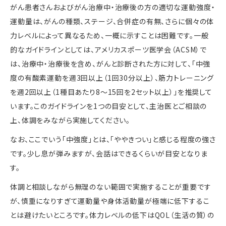
がん患者さんおよびがん治療中・治療後の方の適切な運動強度・
運動量は、がんの種類、ステージ、合併症の有無、さらに個々の体
力レベルによって異なるため、一概に示すことは困難です。一般
的なガイドラインとしては、アメリカスポーツ医学会（
ACSM
）で
は、治療中・治療後を含め、がんと診断された方に対して、「中強
度の有酸素運動を週
3
回以上（
1
回
30
分以上）、筋力トレーニング
を週
2
回以上（
1
種目あたり
8
〜
15
回を
2
セット以上）」を推奨して
います。このガイドラインを
1
つの目安として、主治医とご相談の
上、体調をみながら実施してください。
なお、ここでいう「中強度」とは、「ややきつい」と感じる程度の強さ
です。少し息が弾みますが、会話はできるくらいが目安となりま
す。
体調と相談しながら無理のない範囲で実施することが重要です
が、慎重になりすぎて運動量や身体活動量が極端に低下するこ
とは避けたいところです。体力レベルの低下は
QOL
（生活の質）の