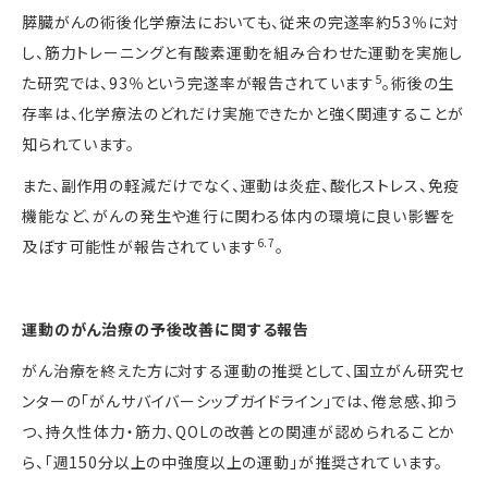
膵臓がんの術後化学療法においても、従来の完遂率約
53
％に対
し、筋力トレーニングと有酸素運動を組み合わせた運動を実施し
5
た研究では、
93
％という完遂率が報告されています
。術後の生
存率は、化学療法のどれだけ実施できたかと強く関連することが
知られています。
また、副作用の軽減だけでなく、運動は炎症、酸化ストレス、免疫
機能など、がんの発生や進行に関わる体内の環境に良い影響を
6.7
及ぼす可能性が報告されています
。
運動のがん治療の予後改善に関する報告
がん治療を終えた方に対する運動の推奨として、国立がん研究セ
ンターの「がんサバイバーシップガイドライン」では、倦怠感、抑う
つ、持久性体力・筋力、
QOL
の改善との関連が認められることか
ら、「週
150
分以上の中強度以上の運動」が推奨されています。