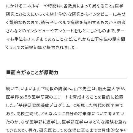
にかけるエネルギーや時間は、各教員によって異なること。医学
研究とひとえにいっても統計学的な研究からインタビューに基づ
く質的なものまで、遺伝子レベルで病態を解明するものから患者
さんなどのインタビューやアンケートをもとにしたものまで、テー
マも手法もさまざまであることなど、これから山下先生の話を聞
くうえでの前提知識が提供されました。
■
面白がることが原動力
続いて、いよいよ山下助教の講演へ。山下先生は、順天堂大学が、
医学界を担う医学研究のエリートを育成することを目的に設置
した、「基礎研究医養成プログラム」に所属した初代の医学生で
あり、高校生時代、どんなふうに自分の将来像について考えてい
たのか、なぜ医学部に進学し、医学部在学中はどんな経験を重ね
てきたのか、等々、研究医としての立場に至るまでの具体的なキャ