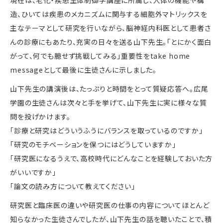
造、ひいては疾患のメカニズムに関与する細胞外マトリックスを
主なテーマとして研究を行いながら、脳神経内科医として患者さ
んの診療にもあたり、充実の日々を送る山下先生。「とにかく面白
がって、何でも臆せず挑戦してみる」重要性をtake home
messageとして最後に生徒さんに示しました。
山下先生の講演後は、たっぷりと時間をとって質疑応答へ。広尾
学園の生徒さんは次々と手を挙げて、山下先生に実に様々な質
問を投げかけます。
「診療と研究はどういうふうにバランスを取っているのですか」
「研究のモチベーションを保つにはどうしていますか」
「研究医になるうえで、高校時代にどんなことを経験しておいた方
がいいですか」
「論文の読み方について教えてください」
研究医と臨床医の違いや研究医の仕事の内容についてほとんど
知らなかった生徒さんでしたが、山下先生の話を聴いたことで、積