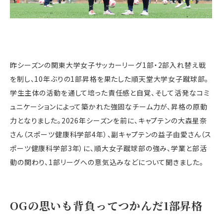
昨シーズンの関東大学女子サッカーリーグ
1
部・
2
部入れ替え戦
を制し、
10
年ぶりの
1
部昇格を果たした順天堂大学女子蹴球部。
学生主体の活動を通して培った責任感と自覚、そして活発なコミ
ュニケーションによって築かれた強固なチーム力が、昇格の原動
力となりました。
2026
年シーズンを前に、キャプテンの大森星奈
さん（スポーツ健康科学部4年）、副キャプテンの益子由愛さん（ス
ポーツ健康科学部3年）に、順大女子蹴球部の強み、学業と部活
動の関わり、
1
部リーグへの意気込みなどについて聞きました。
OG
の思いも背負ってつかんだ
1
部昇格