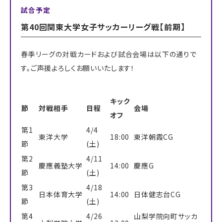
試合予定
第40回関東大学女子サッカーリーグ戦【前期】
春季リーグの対戦カードおよび試合会場は以下の通りで
す。ご声援よろしくお願いいたします！
キック
節
対戦相手
日程
会場
オフ
第1
4/4
東洋大学
18:00
東洋朝霞CG
節
(土)
第2
4/11
慶應義塾大学
14:00
慶應G
節
(土)
第3
4/18
日本体育大学
14:00
日体健志台CG
節
(土)
第4
4/26
山梨学院向町サッカ