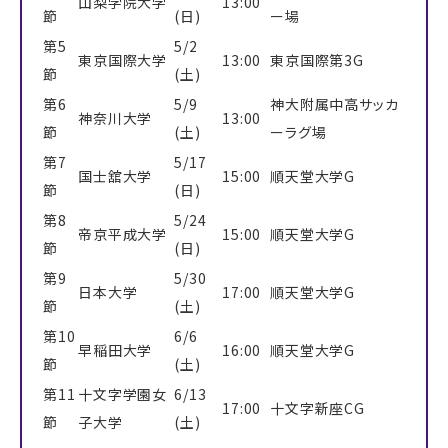
山梨学院大学
13:00
節
(日)
ー場
第5
5/2
東京国際大学
13:00
東京国際第3G
節
(土)
第6
5/9
神大附属中高サッカ
神奈川大学
13:00
節
(土)
ーラグ場
第7
5/17
国士舘大学
15:00
順天堂大学G
節
(日)
第8
5/24
帝京平成大学
15:00
順天堂大学G
節
(日)
第9
5/30
日本大学
17:00
順天堂大学G
節
(土)
第10
6/6
早稲田大学
16:00
順天堂大学G
節
(土)
第11
十文字学園女
6/13
17:00
十文字新座CG
節
子大学
(土)