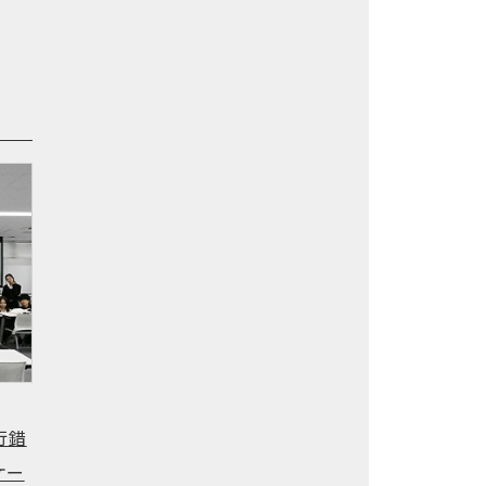
行錯
ケー