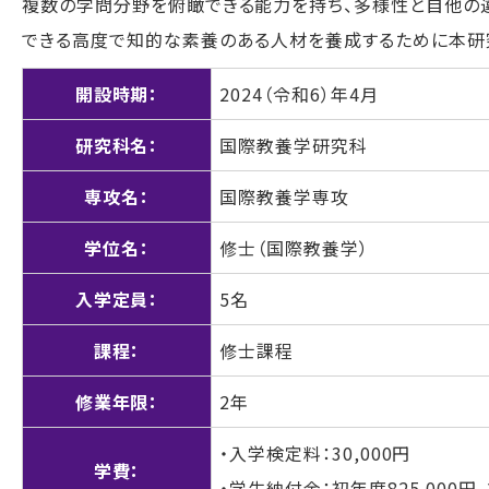
複数の学問分野を俯瞰できる能力を持ち、多様性と自他の
できる高度で知的な素養のある人材を養成するために本研
開設時期：
2024（令和6）年4月
研究科名：
国際教養学研究科
専攻名：
国際教養学専攻
学位名：
修士（国際教養学）
入学定員：
5名
課程：
修士課程
修業年限：
2年
・入学検定料：30,000円
学費：
・学生納付金：初年度825,000円，