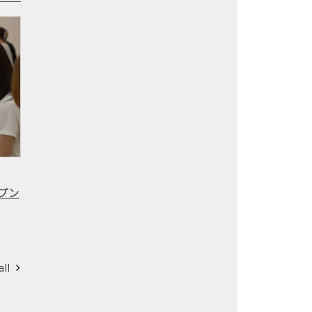
プン
all