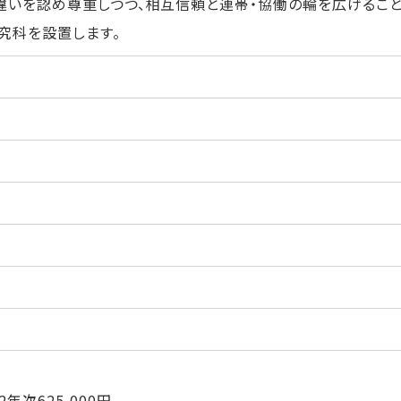
違いを認め尊重しつつ、相互信頼と連帯・協働の輪を広げるこ
究科を設置します。
2年次625,000円