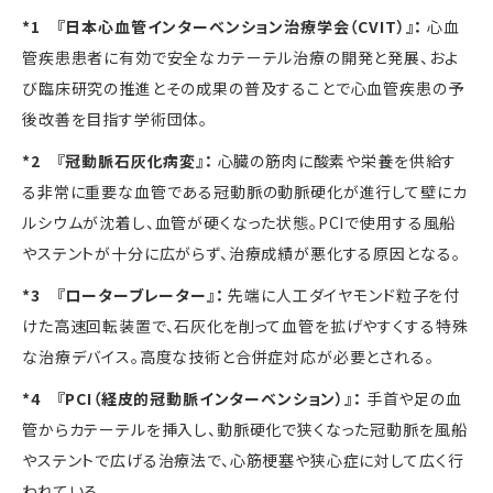
*1 『日本心血管インターベンション治療学会（CVIT）』：
心血
管疾患患者に有効で安全なカテーテル治療の開発と発展、およ
び臨床研究の推進とその成果の普及することで心血管疾患の予
後改善を目指す学術団体。
*2 『冠動脈石灰化病変』：
心臓の筋肉に酸素や栄養を供給す
る非常に重要な血管である冠動脈の動脈硬化が進行して壁にカ
ルシウムが沈着し、血管が硬くなった状態。
PCI
で使用する風船
やステントが十分に広がらず、治療成績が悪化する原因となる。
*3 『ローターブレーター』：
先端に人工ダイヤモンド粒子を付
けた高速回転装置で、石灰化を削って血管を拡げやすくする特殊
な治療デバイス。高度な技術と合併症対応が必要とされる。
*4 『PCI（経皮的冠動脈インターベンション）』：
手首や足の血
管からカテーテルを挿入し、動脈硬化で狭くなった冠動脈を風船
やステントで広げる治療法で、心筋梗塞や狭心症に対して広く行
われている。