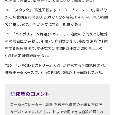
の頻度で発生し、緊急手術が必要になる可能性がある。
*8 『スタック』：
高速回転するローターブレーターの先端部分
が石灰化病変に挟まり、抜けなくなる現象。
0.4%
〜
0.8%
の頻度
で発生し、緊急手術が必要になる可能性がある。
*9 『ハイボリューム施設』：
カテーテル治療の専門医と心臓外
科の常勤医が在籍し、年間
PCI
症例数が多く、高度な治療体制を
有する医療機関で、本研究では年間
PCI
件数が
200
件以上の
CVIT
認定研修施設を指す。
*10 『J-PCIレジストリー』：
CVIT
が運営する全国規模の
PCI
登録データベースで、国内の
PCI
の
90
％以上を網羅している。
研究者のコメント
ローターブレーターは冠動脈石灰化病変の治療に不可欠
なデバイスです。しかし、これまで使用できる施設が限られ