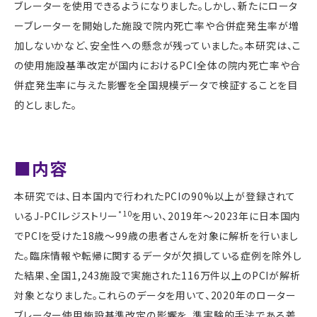
ブレーターを使用できるようになりました。しかし、新たにロータ
ーブレーターを開始した施設で院内死亡率や合併症発生率が増
加しないかなど、安全性への懸念が残っていました。本研究は、こ
の使用施設基準改定が国内における
PCI
全体の院内死亡率や合
併症発生率に与えた影響を全国規模データで検証することを目
的としました。
■内容
本研究では、日本国内で行われた
PCI
の
90%
以上が登録されて
*10
いる
J-PCI
レジストリー
を用い、
2019
年～
2023
年に日本国内
で
PCI
を受けた
18
歳～
99
歳の患者さんを対象に解析を行いまし
た。臨床情報や転帰に関するデータが欠損している症例を除外し
た結果、全国
1,243
施設で実施された
116
万件以上の
PCI
が解析
対象となりました。これらのデータを用いて、
2020
年のローター
ブレーター使用施設基準改定の影響を、準実験的手法である差