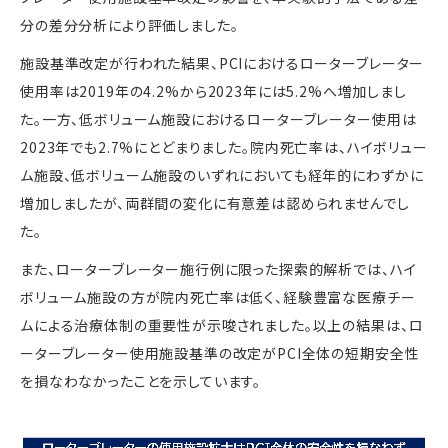
分の差分分析により評価しました。
施設基準改定が行われた結果、
PCI
におけるローターブレーター
使用率は
2019
年の
4.2%
から
2023
年には
5.2%
へ増加しまし
た。一方、低ボリューム施設におけるローターブレーター使用は
2023
年でも
2.7%
にとどまりました。院内死亡率は、ハイボリュー
ム施設、低ボリューム施設のいずれにおいても経年的にわずかに
増加しましたが、両群間の変化に有意差は認められませんでし
た。
また、ローターブレーター施行例に限った探索的解析では、ハイ
ボリューム施設の方が院内死亡率は低く、経験豊富な医療チー
ムによる治療体制の重要性が示唆されました。以上の結果は、ロ
ーターブレーター使用施設基準の改定が
PCI
全体の短期安全性
を損なわなかったことを示しています。