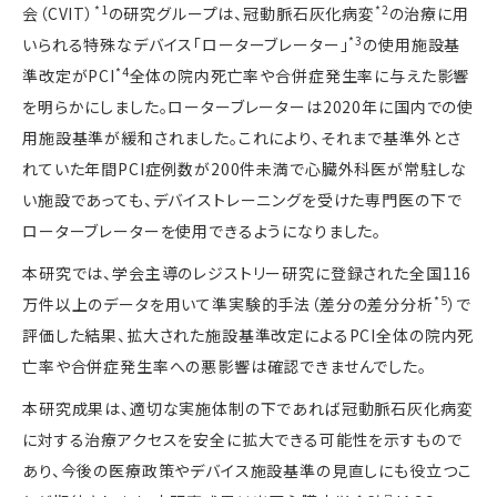
*1
*2
会（
CVIT
）
の研究グループは、冠動脈石灰化病変
の治療に用
*3
いられる特殊なデバイス「ローターブレーター」
の使用施設基
*4
準改定が
PCI
全体の院内死亡率や合併症発生率に与えた影響
を明らかにしました。ローターブレーターは
2020
年に国内での使
用施設基準が緩和されました。これにより、それまで基準外とさ
れていた年間
PCI
症例数が
200
件未満で心臓外科医が常駐しな
い施設であっても、デバイストレーニングを受けた専門医の下で
ローターブレーターを使用できるようになりました。
本研究では、学会主導のレジストリー研究に登録された全国
116
*5
万件以上のデータを用いて準実験的手法（差分の差分分析
）で
評価した結果、拡大された施設基準改定による
PCI
全体の院内死
亡率や合併症発生率への悪影響は確認できませんでした。
本研究成果は、適切な実施体制の下であれば冠動脈石灰化病変
に対する治療アクセスを安全に拡大できる可能性を示すもので
あり、今後の医療政策やデバイス施設基準の見直しにも役立つこ