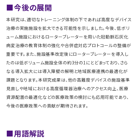
■今後の展開
本研究は、適切なトレーニング体制の下であれば高度なデバイス
治療の実施施設を拡大できる可能性を示しました。今後、低ボリ
ューム施設におけるローターブレーターを用いた冠動脈石灰化
病変治療の教育体制の強化や合併症対応プロトコールの整備が
重要です。また、施設基準改定後にローターブレーターを導入し
たのは低ボリューム施設全体の約
3
分の
1
にとどまっており、さら
なる導入拡大には導入障壁の解明と地域医療連携の最適化が
課題となります。本研究成果は、他の高難度デバイスの施設基準
見直しや地域における高度循環器治療へのアクセス向上、医療
資源配置の最適化などの医療政策の検討にも応用可能であり、
今後の医療政策への貢献が期待されます。
■用語解説