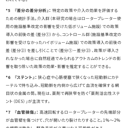
*5 『差分の差分分析』：
特定の政策や介入の効果を評価する
ための統計手法。介入群（本研究の場合はローターブレーター使
用の施設基準改定の影響を受けた低ボリューム施設）での政策
導入の前後の差（差分①）から、コントロール群（施設基準改定の
影響を受けなかったハイボリューム施設）での政策導入の前後の
差（差分②）を差し引くことで（差分①－差分②）、政策が導入さ
れなかった場合に自然経過でみられるアウトカムのトレンドの影
響を取り除いた政策の効果・影響を推定することができる。
*6 『ステント』：
狭心症や心筋梗塞で狭くなった冠動脈にカテ
ーテルで持ち込み、冠動脈を内側から広げて血流を確保する網
目状の金属の筒。現在は、薬剤で再狭窄を防ぐ「薬剤溶出性ステ
ント（
DES
）」が主流です。
*7 『血管損傷』：
高速回転するローターブレーターの先端部分
が血管壁を傷つけて、穴が開いたり裂けたりすること。
1%
〜
2%