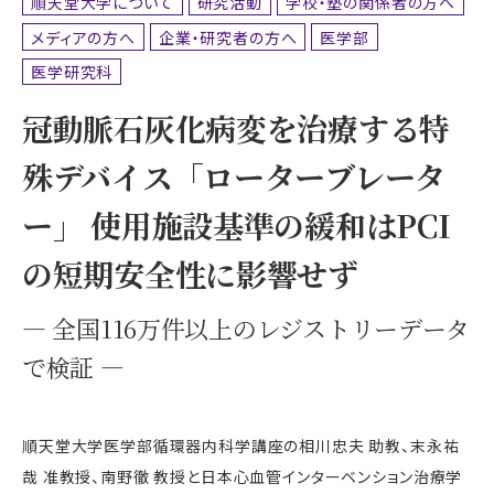
順天堂大学について
研究活動
学校・塾の関係者の方へ
メディアの方へ
企業・研究者の方へ
医学部
医学研究科
冠動脈石灰化病変を治療する特
殊デバイス「ローターブレータ
ー」 使用施設基準の緩和はPCI
の短期安全性に影響せず
― 全国116万件以上のレジストリーデータ
で検証 ―
順天堂大学医学部循環器内科学講座の相川忠夫 助教、末永祐
哉 准教授、南野徹 教授と日本心血管インターベンション治療学