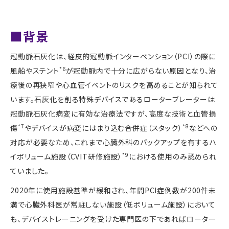
■背景
冠動脈石灰化は、経皮的冠動脈インターベンション（
PCI
）の際に
*6
風船やステント
が冠動脈内で十分に広がらない原因となり、治
療後の再狭窄や心血管イベントのリスクを高めることが知られて
います。石灰化を削る特殊デバイスであるローターブレーターは
冠動脈石灰化病変に有効な治療法ですが、高度な技術と血管損
*7
*8
傷
やデバイスが病変にはまり込む合併症（スタック）
などへの
対応が必要なため、これまで心臓外科のバックアップを有するハ
*9
イボリューム施設（
CVIT
研修施設）
における使用のみ認められ
ていました。
2020年に使用施設基準が緩和され、年間
PCI
症例数が
200
件未
満で心臓外科医が常駐しない施設（低ボリューム施設）において
も、デバイストレーニングを受けた専門医の下であればローター