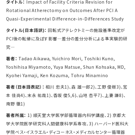
タイトル：
Impact of Facility Criteria Revision for
Rotational Atherectomy on Outcomes After PCI
A
Quasi-Experimental Difference-in-Differences Study
タイトル(日本語訳)：
回転式アテレクトミーの施設基準改定が
PCI
後の転帰に及ぼす影響―差分の差分分析による準実験的研
究―
著者：
Tadao Aikawa, Yuichiro Mori, Toshiki Kuno,
Yoshihisa Miyamoto, Yuya Matsue, Shun Kohsaka, MD,
Kyohei Yamaji, Ken Kozuma, Tohru Minamino
著者（日本語表記）：
相川 忠夫
1)
、森 雄一郎
2)
、工野 俊樹
3)
、宮
本 佳尚
4)
、末永 祐哉
1)
、香坂 俊
5,6)
、山地 杏平
7)
、上妻 謙
8)
、
南野 徹
1)
著者所属：
1)
順天堂大学医学部循環器内科学講座、
2)
京都大
学大学院医学研究科人間健康科学系専攻、
3)
ハーバード医科大
学院ベス・イスラエル・ディコーネス・メディカルセンター循環器