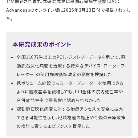
とが期待されます。本研究成果は米国心臓病学会誌『
JACC:
Advances
』のオンライン版に
2026
年
3
月
13
日付で掲載されまし
た。
本研究成果のポイント
全国
116
万件以上の
PCI
レジストリーデータを用いて、冠
動脈石灰化病変を治療する特殊なデバイス「ローターブ
レーター」の使用施設基準改定の影響を検証した
低ボリューム施設でもローターブレーターを使用できる
ように施設基準を緩和しても、
PCI
全体の院内死亡率や
合併症発生率に悪影響は認められなかった
冠動脈石灰化病変に対する治療アクセスを安全に拡大
できる可能性を示し、地域格差の是正や今後の医療政策
の検討に資するエビデンスを提示した