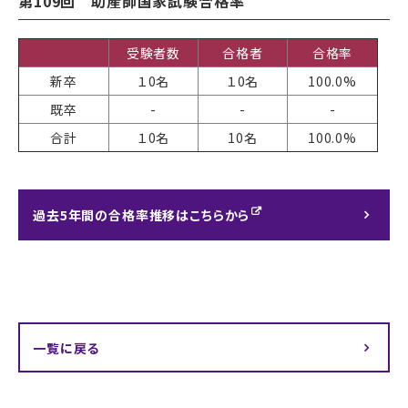
第109回 助産師国家試験合格率
受験者数
合格者
合格率
新卒
１0名
１0名
100.0%
既卒
-
-
-
合計
１0名
10名
100.0%
過去5年間の合格率推移はこちらから
一覧に戻る