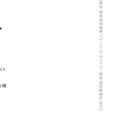
【開催報告】ノーベル生理学・医学賞受賞者 ブルース・A・ボイトラー教授 特別講演会（NPII）
・
イト
な機