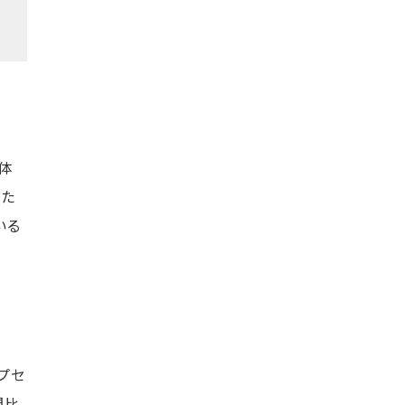
体
高た
いる
プセ
間比