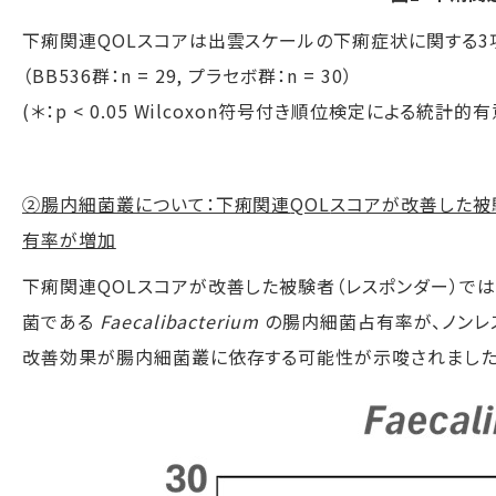
下痢関連
QOL
スコアは出雲スケールの下痢症状に関する
3
（
BB536
群：
n = 29,
プラセボ群：
n = 30
）
(＊：
p < 0.05 Wilcoxon
符号付き順位検定による統計的有
②腸内細菌叢について：下痢関連
QOL
スコアが改善した被
有率が増加
下痢関連
QOL
スコアが改善した被験者（レスポンダー）では
菌である
Faecalibacterium
の腸内細菌占有率が、ノンレ
改善効果が腸内細菌叢に依存する可能性が示唆されました