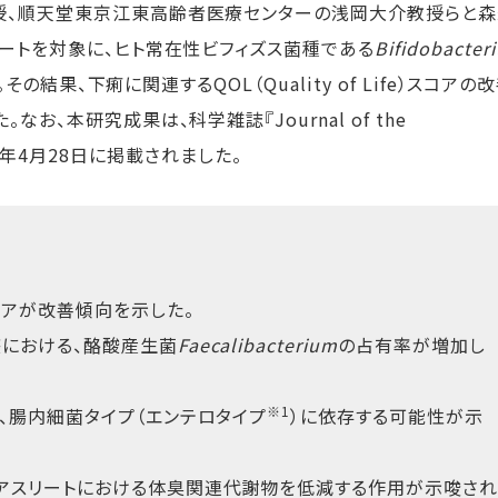
授、順天堂東京江東高齢者医療センターの浅岡大介教授らと森
ートを対象に、ヒト常在性ビフィズス菌種である
Bifidobacter
。その結果、下痢に関連する
QOL
（
Quality of Life
）スコアの
。なお、本研究成果は、科学雑誌『
Journal of the
年
4
月
28
日に掲載されました。
コアが改善傾向を示した。
における、酪酸産生菌
Faecalibacterium
の占有率が増加し
※1
、腸内細菌タイプ（エンテロタイプ
）に依存する可能性が示
るアスリートにおける体臭関連代謝物を低減する作用が示唆され