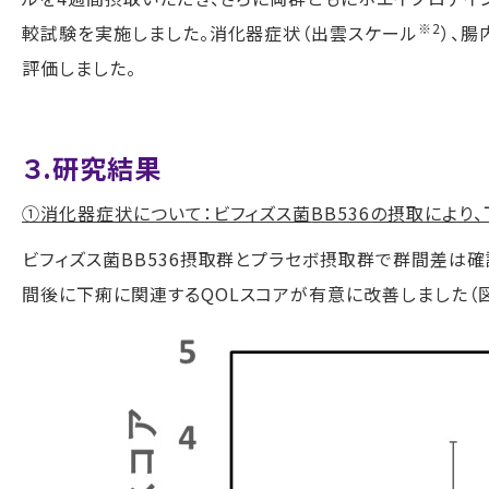
※2
較試験を実施しました。消化器症状（出雲スケール
）、腸
評価しました。
３.研究結果
①消化器症状について：ビフィズス菌
BB536
の摂取により
ビフィズス菌
BB536
摂取群とプラセボ摂取群で群間差は確
間後に下痢に関連する
QOL
スコアが有意に改善しました（図