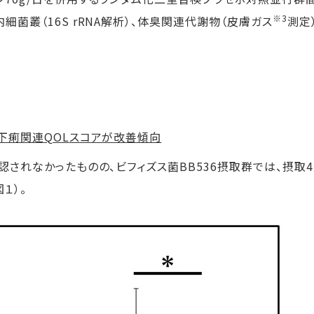
※3
内細菌叢（
16S rRNA
解析）、体臭関連代謝物（皮膚ガス
測定
、下痢関連
QOL
スコアが改善傾向
認されなかったものの、ビフィズス菌
BB536
摂取群では、摂取
4
１）。