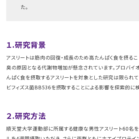
た。
１.研究背景
アスリートは筋肉の回復・成長のため高たんぱく食を摂る
臭の原因となる代謝物増加が懸念されています。プロバイ
んぱく食を摂取するアスリートを対象とした研究は限られて
ビフィズス菌
BB536
を摂取することによる影響を探索的に検
２.研究方法
順天堂大学運動部に所属する健康な男性アスリート
60
名を
ルを
4
週間摂取いただき、さらに両群ともにホエイプロテイ