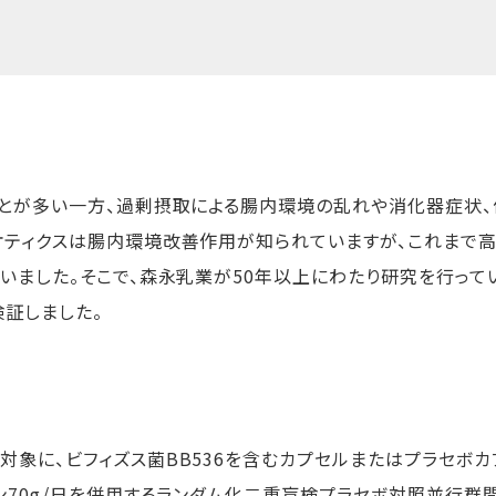
ことが多い一方、過剰摂取による腸内環境の乱れや消化器症状、
オティクスは腸内環境改善作用が知られていますが、これまで
いました。そこで、森永乳業が
50
年以上にわたり研究を行って
証しました。
対象に、ビフィズス菌
BB536
を含むカプセルまたはプラセボカ
ン
70g/
日を併用するランダム化二重盲検プラセボ対照並行群