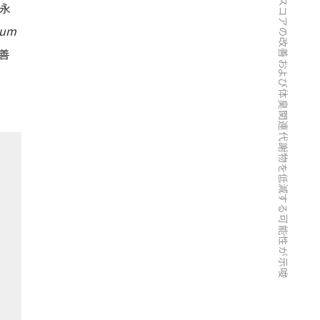
永
ium
改善