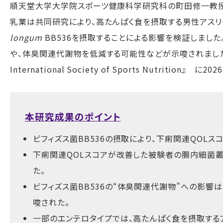
順天堂大学大学院スポーツ健康科学研究科の町田修一教
乳業は共同研究により、高たんぱく食を摂取する男性アスリ
longum
BB536
を摂取することによる影響を検証しました
や、体臭関連代謝物を低減する可能性などが示唆されました
International Society of Sports Nutrition
』 に
2026
本研究成果のポイント
ビフィズス菌
BB536
の摂取により、下痢関連
QOL
ス
下痢関連
QOL
スコアが改善した被験者の腸内細菌叢
た。
ビフィズス菌
BB536
の
“
体臭関連代謝物
”
への影響は
唆された。
一部のエンテロタイプでは、高たんぱく食を摂取す