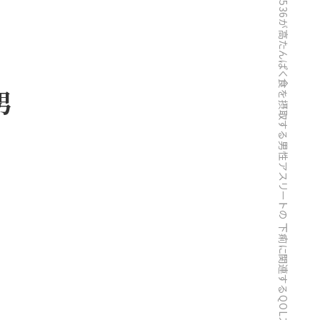
ヒトのビフィズス菌BB536が高たんぱく食を摂取する男性アスリートの 下痢に関連するQOLスコアの改善および体臭関連代謝物を低減する可能性が示唆
男