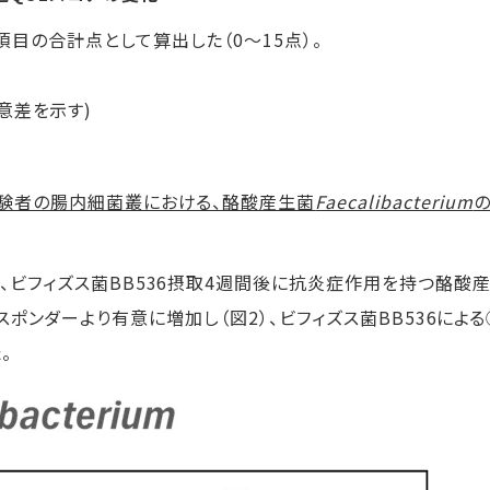
項目の合計点として算出した（
0
～
15
点）。
意差を示す
)
験者の腸内細菌叢における、酪酸産生菌
Faecalibacterium
、ビフィズス菌
BB536
摂取
4
週間後に抗炎症作用を持つ酪酸
スポンダーより有意に増加し（図
2
）、ビフィズス菌
BB536
による
。