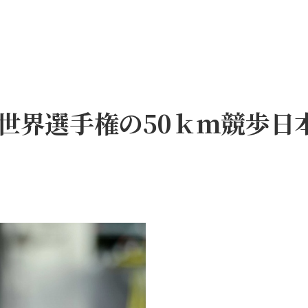
)世界選手権の50ｋｍ競歩日