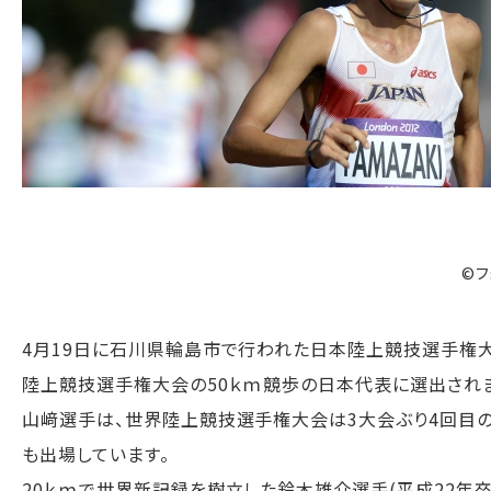
©フ
4月19日に石川県輪島市で行われた日本陸上競技選手権大会
陸上競技選手権大会の50ｋｍ競歩の日本代表に選出され
山﨑選手は、世界陸上競技選手権大会は3大会ぶり4回目の
も出場しています。
20ｋｍで世界新記録を樹立した鈴木雄介選手(平成22年