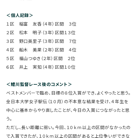
＜個人記録＞
１区 稲富 友香（４年）区間 ３位
２区 松本 明子（３年）区間１３位
３区 野口英里子（３年）区間 ７位
４区 船木 美果（２年）区間 ４位
５区 福山つゆき（２年）区間 ２位
６区 井上 実知（４年）区間１０位
＜鯉川監督レース後のコメント＞
ベストメンバーで臨め、目標の８位入賞ができ、よくやったと思う。
全日本大学女子駅伝（１０月）の不本意な結果を受け、４年生を
中心に基本からやり直したことが、今日の入賞につながったと思
う。
ただし、長い距離に弱い。今回、１０ｋｍ以上の区間がなかったの
で入賞できたが、１０ｋｍ以上の区間があると上位争いができな