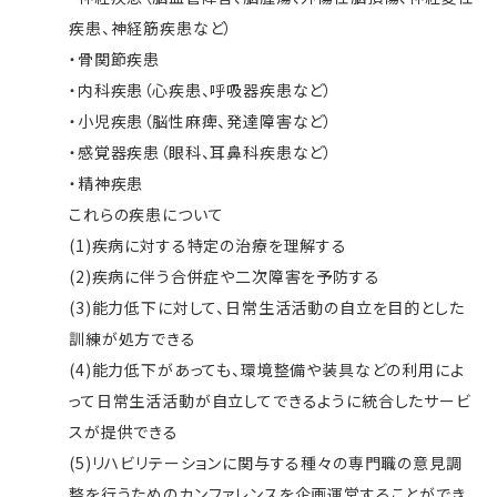
疾患、神経筋疾患など）
・骨関節疾患
・内科疾患（心疾患、呼吸器疾患など）
・小児疾患（脳性麻痺、発達障害など）
・感覚器疾患（眼科、耳鼻科疾患など）
・精神疾患
これらの疾患について
(1)疾病に対する特定の治療を理解する
(2)疾病に伴う合併症や二次障害を予防する
(3)能力低下に対して、日常生活活動の自立を目的とした
訓練が処方できる
(4)能力低下があっても、環境整備や装具などの利用によ
って日常生活活動が自立してできるように統合したサービ
スが提供できる
(5)リハビリテーションに関与する種々の専門職の意見調
整を行うためのカンファレンスを企画運営することができ