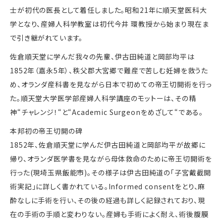
士が初代の医長として着任しました。昭和21年に順天堂医科大
学となり、産婦人科学教室は初代今井 環教授から始まり現在ま
で引き継がれています。
佐倉順天堂に学んだ我々の先輩、伊古田純道と岡部均平は
1852年（嘉永5年）、秩父郡大宮郷で難産で苦しむ妊婦を救うた
め、オランダ産科書を見ながら日本で初めての帝王切開術を行っ
た。順天堂大学医学部産婦人科学講座のモットーは、その精
神“チャレンジ！“と“Academic Surgeonをめざして“である。
本邦初の帝王切開の碑
1852年、佐倉順天堂に学んだ伊古田純道と岡部均平が故郷に
帰り、オランダ医学書を見ながら母体救命のために帝王切開術を
行った(現埼玉県飯能市)。その様子は伊古田純道の「子宮戴截開
術実記」に詳しく書かれている。Informed consentをとり、麻
酔なしに手術を行い、その後の経過も詳しく記録されており、現
在の手術の手順と変わりない。産婦も手術によく耐え、術後腹膜