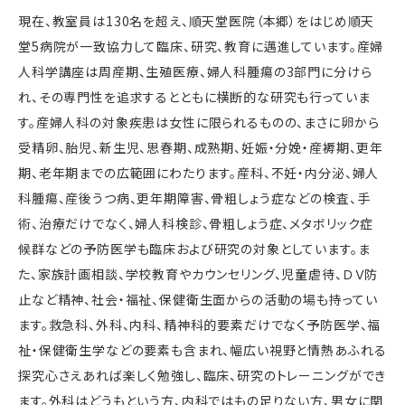
現在、教室員は130名を超え、順天堂医院（本郷）をはじめ順天
堂5病院が一致協力して臨床、研究、教育に邁進しています。産婦
人科学講座は周産期、生殖医療、婦人科腫瘍の3部門に分けら
れ、その専門性を追求するとともに横断的な研究も行っていま
す。産婦人科の対象疾患は女性に限られるものの、まさに卵から
受精卵、胎児、新生児、思春期、成熟期、妊娠・分娩・産褥期、更年
期、老年期までの広範囲にわたります。産科、不妊・内分泌、婦人
科腫瘍、産後うつ病、更年期障害、骨粗しょう症などの検査、手
術、治療だけでなく、婦人科検診、骨粗しょう症、メタボリック症
候群などの予防医学も臨床および研究の対象としています。ま
た、家族計画相談、学校教育やカウンセリング、児童虐待、ＤＶ防
止など精神、社会・福祉、保健衛生面からの活動の場も持ってい
ます。救急科、外科、内科、精神科的要素だけでなく予防医学、福
祉・保健衛生学などの要素も含まれ、幅広い視野と情熱あふれる
探究心さえあれば楽しく勉強し、臨床、研究のトレーニングができ
ます。外科はどうもという方、内科ではもの足りない方、男女に関