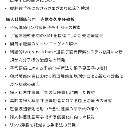
腹腔鏡手術におけるさまざまな臨床的検討
婦人科腫瘍部門 寺尾泰久主任教授
子宮体癌リンパ節転移予測因子の検索
子宮体癌幹細胞のEMTを指標にした新規治療開発
間質系腫瘍のゲノム・エピゲノム解析
網羅的tyrosine kinase遺伝子変異探索システムを用いた新
規がん分子標的治療法の開発
子宮頸癌に対する術前化学療法効果予見因子の検討
卵巣腫瘍疾患における循環腫瘍細胞測定による新たな診断法
及び病態の研究
婦人科悪性腫瘍手術の低侵襲化に向けた検討
高齢者婦人科悪性腫瘍患者に対する適正治療法の研究
超音波造影剤を用いた悪性腫瘍の診断法の確立
婦人科悪性腫瘍手術の低侵襲化に向けた検討
リンパ浮腫を軽減する手術法の開発