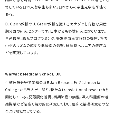
修している日本人留学生も多い。日本からの学生見学も可能で
ある。
D. Olson教授や J. Greer教授を擁するカナダでも有数な周産
期分野の研究センターです。日本からも多数研究にきています。
早産機序、胎児プログラミング、妊娠高血圧症候群の機序、呼吸
中枢のリズムの解明や低酸素の影響、横隔膜ヘルニアの機序な
どを研究しています。
Warwick Medical School, UK
生殖医療分野で業績のあるJan Brosens教授はImperial
Collegeから当大学に移り、新たなtranslational researchを
開始している。脱落膜化機構、初期流産の病態、婦人科腫瘍の増
殖機構など幅広く精力的に研究しており、臨床と基礎研究をつな
ぐ架け橋となっている。