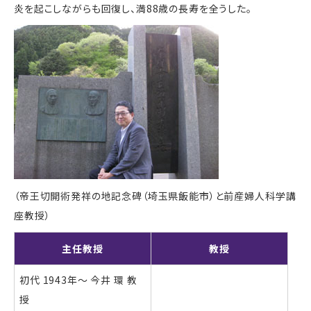
炎を起こしながらも回復し、満88歳の長寿を全うした。
（帝王切開術発祥の地記念碑（埼玉県飯能市）と前産婦人科学講
座教授）
主任教授
教授
初代 1943年～ 今井 環 教
授