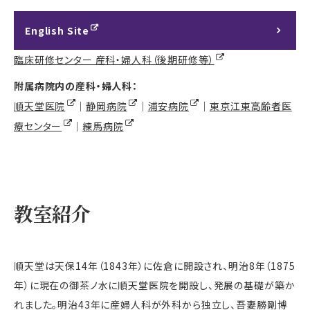
English Site
臨床研修センター 産科・婦人科（後期研修等）
附属病院内の産科・婦人科：
順天堂医院
｜
静岡病院
｜
浦安病院
｜
東京江東高齢者医
療センター
｜
練馬病院
教室紹介
順天堂は天保14年（1843年）に佐倉に開設され、明治8年（1875
年）に現在の御茶ノ水に順天堂医院を開設し、発展の基礎が築か
れました。明治43年に産婦人科が外科から独立し、吾妻勝剛博