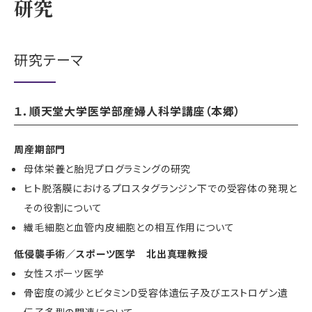
研究
研究テーマ
１．順天堂大学医学部産婦人科学講座（本郷）
周産期部門
母体栄養と胎児プログラミングの研究
ヒト脱落膜におけるプロスタグランジン下での受容体の発現と
その役割について
繊毛細胞と血管内皮細胞との相互作用について
低侵襲手術／スポーツ医学 北出真理教授
女性スポーツ医学
骨密度の減少とビタミンD受容体遺伝子及びエストロゲン遺
伝子多型の関連について