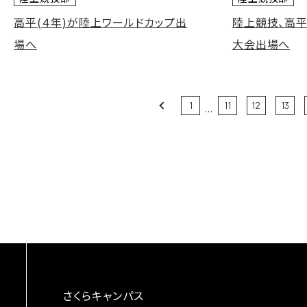
高平(４年)が陸上ワールドカップ出
陸上競技、高
場へ
大会出場へ
Prev
1
11
12
13
...
さくらキャンパス