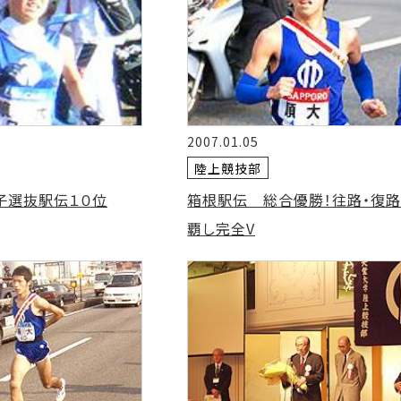
2007.01.05
陸上競技部
子選抜駅伝１０位
箱根駅伝 総合優勝！往路・復
覇し完全V