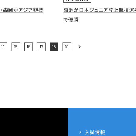
平・森岡がアジア競技
菊池が日本ジュニア陸上競技選
で優勝
14
15
16
17
18
19
Next
入試情報