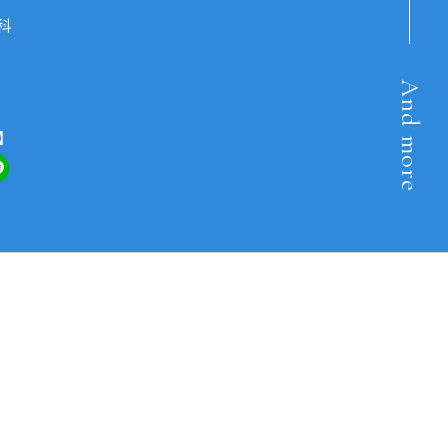
科
And more
】