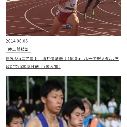
2014.08.06
陸上競技部
世界ジュニア陸上 油井快晴選手1600ｍリレーで銀メダル、三
段跳で山本凌雅選手7位入賞！