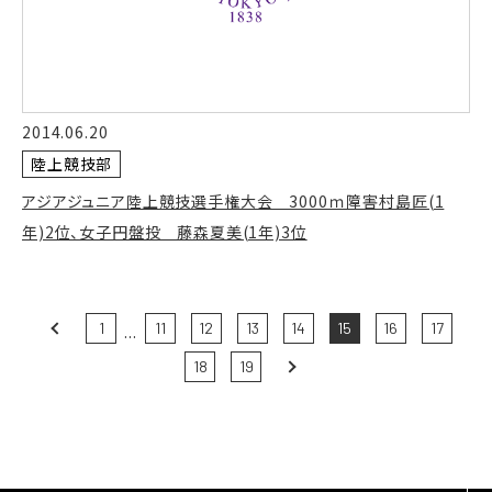
2014.06.20
陸上競技部
アジアジュニア陸上競技選手権大会 3000ｍ障害村島匠(1
年)2位、女子円盤投 藤森夏美(1年)3位
Prev
1
11
12
13
14
15
16
17
...
18
19
Next