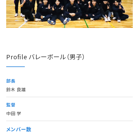
Profile バレーボール（男子）
部長
鈴木 良雄
監督
中田 学
メンバー数