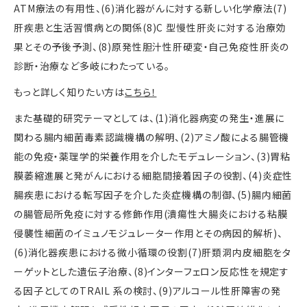
ATM療法の有用性、(6)消化器がんに対する新しい化学療法(7)
肝疾患と生活習慣病との関係(8)C 型慢性肝炎に対する治療効
果とその予後予測、(8)原発性胆汁性肝硬変・自己免疫性肝炎の
診断・治療など多岐にわたっている。
もっと詳しく知りたい方は
こちら！
また基礎的研究テーマとしては、(1)消化器病変の発生・進展に
関わる腸内細菌毒素認識機構の解明、(2)アミノ酸による腸管機
能の免疫・薬理学的栄養作用を介したモデュレーション、(3)胃粘
膜萎縮進展と発がんにおける細胞間接着因子の役割、(4)炎症性
腸疾患における転写因子を介した炎症機構の制御、(5)腸内細菌
の腸管局所免疫に対する修飾作用(潰瘍性大腸炎における粘膜
侵襲性細菌のイミュノモジュレーター作用とその病因的解析)、
(6)消化器疾患における微小循環の役割(7)肝類洞内皮細胞をタ
ーゲットとした遺伝子治療、(8)インターフェロン反応性を規定す
る因子としてのTRAIL 系の検討、(9)アルコール性肝障害の発