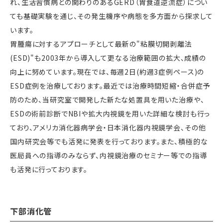
れ、生活習慣病との関わりのあるGERD（胃食道逆流症）につい
ても基礎実験を通じ、その発生機序や病態を多方面から探求して
います。
胃腫瘍に対するアプローチとして最新の"粘膜切開剥離法
(ESD)"も2003年から導入して更なる治療範囲の拡大、成績の
向上に努めています。現在では、毎週2日(約週3症例ペース)の
ESD症例を治療しております。最近では治療時間短縮・合併症予
防のため、当研究室で開発した新たな処置具を用いた治療や、
ESDの術前診断でNBIや拡大内視鏡を用いた詳細な検討も行っ
ており、アメリカ消化器病学会・日本消化器内視鏡学会、その他
国内研究会等でも活発に発表を行っております。また、積極的な
医局員への指導のみならず、内視鏡治療のセミナー等での指導
も活発に行っております。
下部消化管