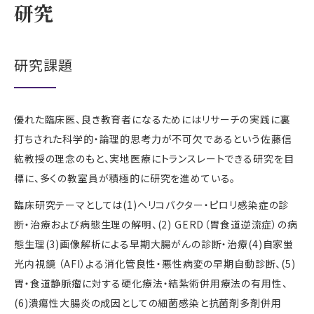
研究
研究課題
優れた臨床医、良き教育者になるためにはリサーチの実践に裏
打ちされた科学的・論理的思考力が不可欠であるという佐藤信
紘教授の理念のもと、実地医療にトランスレートできる研究を目
標に、多くの教室員が積極的に研究を進めている。
臨床研究テーマとしては(1)ヘリコバクター・ピロリ感染症の診
断・治療および病態生理の解明、(2) GERD（胃食道逆流症）の病
態生理(3)画像解析による早期大腸がんの診断・治療(4)自家蛍
光内視鏡 （AFI）よる消化管良性・悪性病変の早期自動診断、(5)
胃・食道静脈瘤に対する硬化療法・結紮術併用療法の有用性、
(6)潰瘍性大腸炎の成因としての細菌感染と抗菌剤多剤併用