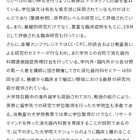
りレベルの高い研究を行うように教授以下スタッフと討論を重ね
ている。学位論文は有名な英文誌に採用されているものがほと
んどであり（業績参照）、世界的レベルの研究として評価されてい
る。また、基礎的研究だけでなく、豊富な臨床症例をもとに、EBM
として評価される臨床研究も行っている。
さらに、金曜カンファレンスではCC・CPC，抄読会および教室員に
よる研究のセミナーが行なわれ，また学外との合同で消化器内
科関連施設症例検討会を行っている。学内外・国内外から各分野
の第一人者を講師に招き開催してきた消化器内科セミナーは90
回を迎え，基礎から臨床まで幅広い領域における最新の研究内
容が提供されている。
大学院在籍中の海外留学も奨励されており、教授の紹介により、
実際に留学先での研究で学位取得を行った大学院生も多数であ
る。当教室の大学院教育では単に学位取得だけでなく、リサーチ
マインドを持った消化器内科医を育成することが目的であるの
で、以下の示した大学院スケジュールのように臨床と離れること