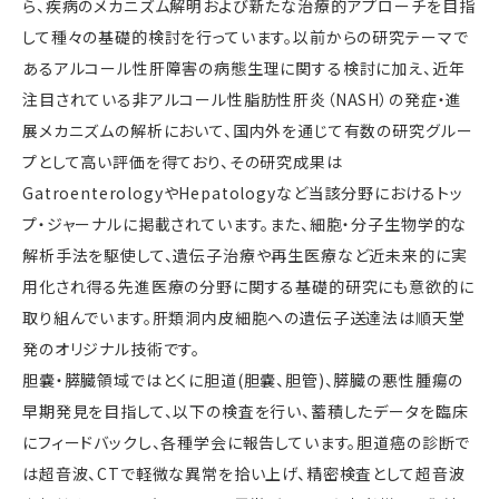
ら、疾病のメカニズム解明および新たな治療的アプローチを目指
して種々の基礎的検討を行っています。以前からの研究テーマで
あるアルコール性肝障害の病態生理に関する検討に加え、近年
注目されている非アルコール性脂肪性肝炎（NASH）の発症・進
展メカニズムの解析において、国内外を通じて有数の研究グルー
プとして高い評価を得ており、その研究成果は
GatroenterologyやHepatologyなど当該分野におけるトッ
プ・ジャーナルに掲載されています。また、細胞・分子生物学的な
解析手法を駆使して、遺伝子治療や再生医療など近未来的に実
用化され得る先進医療の分野に関する基礎的研究にも意欲的に
取り組んでいます。肝類洞内皮細胞への遺伝子送達法は順天堂
発のオリジナル技術です。
胆嚢・膵臓領域ではとくに胆道(胆嚢、胆管)、膵臓の悪性腫瘍の
早期発見を目指して、以下の検査を行い、蓄積したデータを臨床
にフィードバックし、各種学会に報告しています。胆道癌の診断で
は超音波、CTで軽微な異常を拾い上げ、精密検査として超音波