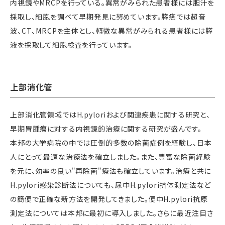
内視鏡やMRCPを行っている。異常がみられた患者様には胆汁を
採取し、細胞を調べて早期発見に努めています。膵癌では超音
波、CT、MRCPを主体とし、軽微な異常がみられる患者様には膵
液を採取して細胞検査を行っています。
上部消化管
上部消化管領域ではH.pyloriおよび関連疾患に関する研究と、
早期胃腫瘍に対する内視鏡的治療に関する研究が盛んです。
本邦の大学病院の中では圧倒的多数の除菌症例を経験し、日本
人にとって最適な治療法を確立しました。また、豊富な除菌経験
を元に、効率の良い"再除菌"療法も確立しています。治療と共に
H.pylori感染診断法についても、尿中H.pylori抗体測定法など
の簡便で正確な新方法を開発してきました。便中H.pylori抗原
測定法については本邦に最初に導入しました。さらに最近注目さ