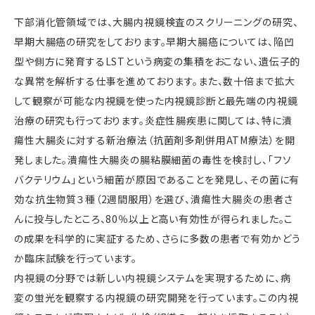
下部消化管領域では、大腸内視鏡検査のスクリーニングの研究、
早期大腸癌の研究をしております。早期大腸癌については、陥凹
型や側方に発育するLSTという病変の集積をおこない、遺伝子的
な異常を解析する仕事を進めております。また、数十倍まで拡大
して観察が可能な内視鏡を使った内視鏡診断と最先端の内視鏡
治療の研究も行っております。炎症性腸疾患に関しては、特に潰
瘍性大腸炎に対する新治療法（抗菌剤多剤併用ATM療法）を開
発しました。潰瘍性大腸炎の腸粘膜細菌の毒性を検討し、「フソ
バクテリウム」という細菌が原因であることを発見し、その菌に有
効な抗生物質３種（2週間服用）を選び、潰瘍性大腸炎の患者さ
んに投与したところ、80％以上と高い有効性が得られました。こ
の成果を科学的に実証するため、さらに多数の患者で有効かどう
か臨床試験を行っています。
内視鏡の分野では新しい内視鏡システムを実現するために、病
変の蛍光を観察する内視鏡の研究開発を行っています。この内視