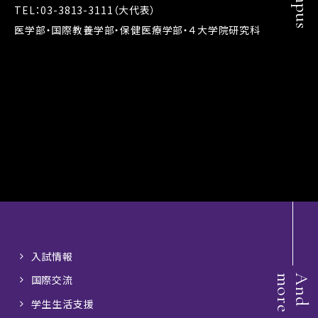
TEL：03-3813-3111（大代表）
医学部・国際教養学部・保健医療学部・４大学院研究科
入試情報
e
A
n
d
m
o
r
国際交流
学生生活支援