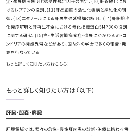
症・進展機序解明と感受性規定因子の同定、(10)肝線維化にお
けるレプチンの役割、(11)肝星細胞の活性化機構と線維化の制
御、(13)エタノールによる肝再生遅延機構の解明、 (14)肝細胞老
化機序解明と肝再生不全における老化指標蛋白SMP30の役割
に関する研究、(15)癌・生活習慣病発症・進展にかかわるミトコ
ンドリアの機能異常などがあり、国内外の学会で多くの報告・発
表を行なっている。
もっと詳しく知りたい方は
こちら！
もっと詳しく知りたい方は（以下）
肝臓・胆嚢・膵臓
肝臓領域では、種々の急性・慢性肝疾患の診断・治療に携わる傍