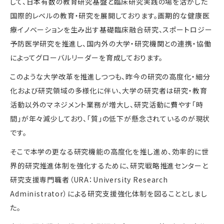
して、日本有数の教育研究基盤と臨床研究実践の場を活かした
国際的レベルの教育・研究を展開しております。画期的な健康医
療イノベーションを生み出す基礎臨床融合研究、スポートロジー
予防医学研究を推進し、国内外の大学・研究機関との連携・協働
によってグローバルリーダーを育成しております。
このような大学改革を推進しつつも、昨今の研究の高度化・細分
化および研究領域の多様化に伴い、大学の研究者は研究・教育
活動以外のマネジメント業務が増大し、研究活動に費やす「時
間」が年々減少しており、「質」の低下が懸念されているのが現状
です。
そこで本学の更なる研究機能の高度化を推し進め、効率的に世
界的研究推進体制を強化するために、研究戦略推進センターと
研究支援専門職者（URA：University Research
Administrator）による研究支援強化体制を図ることとしまし
た。