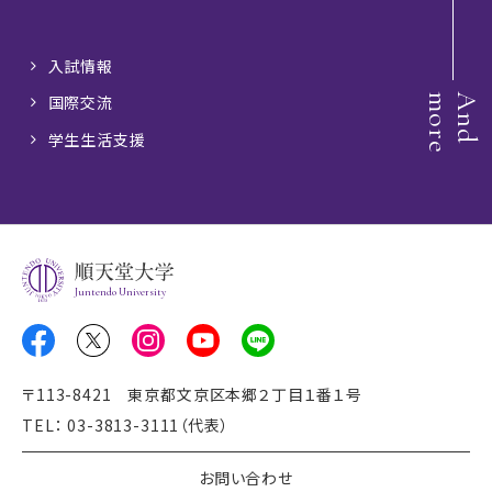
入試情報
e
A
n
d
m
o
r
国際交流
学生生活支援
Juntendo University
〒113-8421 東京都文京区本郷２丁目１番１号
TEL： 03-3813-3111（代表）
お問い合わせ