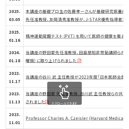
2025.
本講座の基礎プロ生の佐藤孝一さんが基礎研究医養成
03.05
先任准教授、友岡清秀准教授が、J-STAR優秀指導者賞
2025.
精神運動覚醒テスト（PVT）を用いて医師の健康を衛る
01.16
2024.
当講座の野田愛先任准教授、田島朋知非常勤講師らの共
01.18
曜版）に取り上げられました
2023.
当講座の谷川 武 主任教授が2023年度「日本医師会医
11.17
2023.
当講座の野田愛 先任准教授、谷川武 主任教授らの共同
11.13
されました
スクロールできます
2023.
Professor Charles A. Czeisler (Harvard Me
11.01