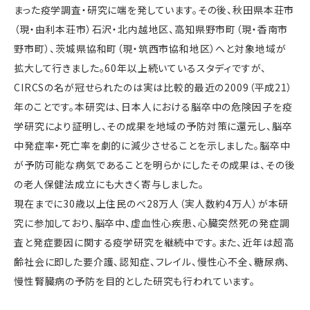
まった疫学調査・研究に端を発しています。その後、秋田県本荘市
（現・由利本荘市）石沢・北内越地区、高知県野市町（現・香南市
野市町）、茨城県協和町（現・筑西市協和地区）へと対象地域が
拡大して行きました。60年以上続いているスタディですが、
CIRCSの名が冠せられたのは実は比較的最近の2009（平成21）
年のことです。本研究は、日本人における脳卒中の危険因子を疫
学研究により証明し、その成果を地域の予防対策に還元し、脳卒
中発症率・死亡率を劇的に減少させることを示しました。脳卒中
が予防可能な病気であることを明らかにしたその成果は、その後
の老人保健法成立にも大きく寄与しました。
現在までに30歳以上住民のべ28万人（実人数約4万人）が本研
究に参加しており、脳卒中、虚血性心疾患、心臓突然死の発症調
査と発症要因に関する疫学研究を継続中です。また、近年は超高
齢社会に即した要介護、認知症、フレイル、慢性心不全、糖尿病、
慢性腎臓病の予防を目的とした研究も行われています。