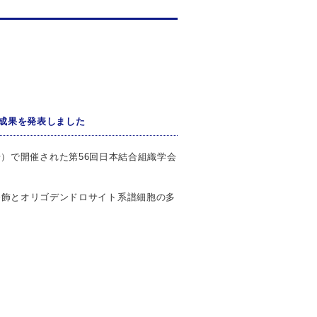
究成果を発表しました
会議場）で開催された第56回日本結合組織学会
修飾とオリゴデンドロサイト系譜細胞の多