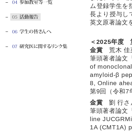
ム登録学生を指
長より授与し
英文原著論文
＜2025年度
金賞
荒木 佳
筆頭著者論文「The d
of monoclonal
amyloid-β pep
8, Online ahea
第9回（令和
金賞
劉 行さ
筆頭著者論文「Gener
line JUCGRMi
1A (CMT1A) p