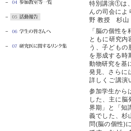
特別講演①は
んの司会によ
野 教授 杉
「脳の個性を
ともに研究内
う、子どもの
を形成する時
動物研究を基
発見、さらに
詳しくご講演
参加学生から
した、主に脳
界期」と「知
義でした、杉
問(脳の個性