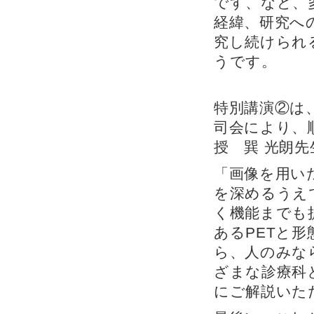
です、など、
経緯、研究へ
究し続けられ
うです。
特別講演②は
司会により、順
授 巽 光朗
「画像を用い
を深めるうえ
く機能までも
あるPETと形
ら、人のみな
ざまな診療科
にご解説いた