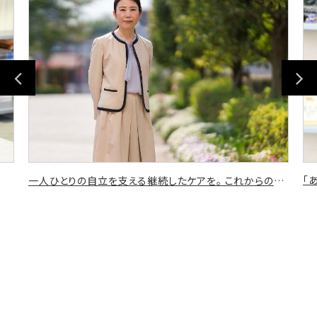
Previous
Nex
「
一人ひとりの自立を支える継続したケアを。 これからの時代の"つながる介護"とは