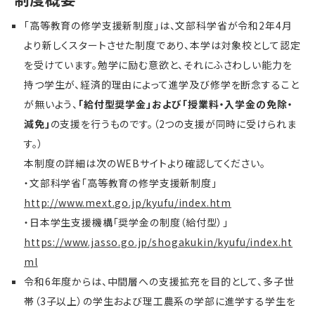
「高等教育の修学支援新制度」は、文部科学省が令和2年4月
より新しくスタートさせた制度であり、本学は対象校として認定
を受けています。勉学に励む意欲と、それにふさわしい能力を
持つ学生が、経済的理由によって進学及び修学を断念すること
が無いよう、
「給付型奨学金」および「授業料・入学金の免除・
減免」
の支援を行うものです。（2つの支援が同時に受けられま
す。）
本制度の詳細は次のWEBサイトより確認してください。
・文部科学省「高等教育の修学支援新制度」
http://www.mext.go.jp/kyufu/index.htm
・日本学生支援機構「奨学金の制度（給付型）」
https://www.jasso.go.jp/shogakukin/kyufu/index.ht
ml
令和6年度からは、中間層への支援拡充を目的として、多子世
帯（3子以上）の学生および理工農系の学部に進学する学生を