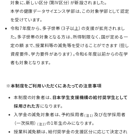
対象に、新しい区分（第Ⅳ区分）が新設されました。
本学の健康データサイエンス学部は、この対象学部として認定
を受けています。
令和7年度から、多子世帯（3子以上）の支援が拡充されまし
た。多子世帯の対象となる方は、所得制限なく、国が定める一
定の額 まで、授業料等の減免等を受けることができます（但し
資産要件、学力要件があります）。令和６年度以前からの在学
者も対象となります。
※本制度をご利用いただくにあたっての注意事項
本制度の対象者は、
日本学生支援機構の給付奨学生として
採用された方
になります。
入学金の減免対象者は、予約採用者
及び在学採用者
（注1）
（一次採用）
の1年生のみになります。
（注2）
授業料減免額は、給付奨学金の支援区分に応じて決定され