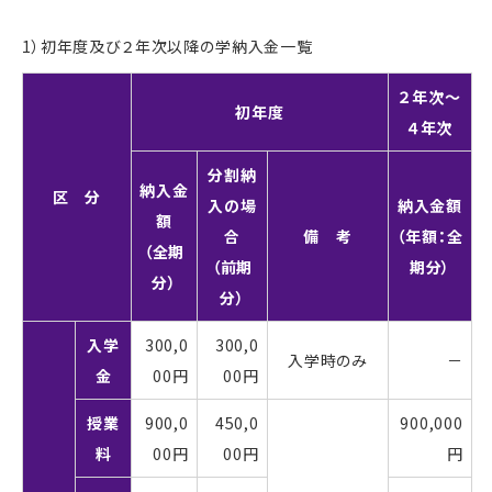
1）初年度及び２年次以降の学納入金一覧
２年次～
初年度
４年次
分割納
納入金
区 分
入の場
納入金額
額
合
備 考
（年額：全
（全期
（前期
期分）
分）
分）
入学
300,0
300,0
入学時のみ
－
金
00円
00円
授業
900,0
450,0
900,000
料
00円
00円
円