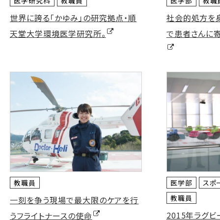
医学研究科
教職員
医学部
教職
世界に誇る「かゆみ」の研究拠点・順
社会的処方を身
で患者さんに寄
天堂大学環境医学研究所。
教職員
医学部
スポ
教職員
一刻を争う現場で最大限のケアを行
2015年ラグ
うフライトナースの使命