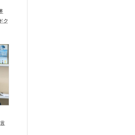
帯
ドク
と言