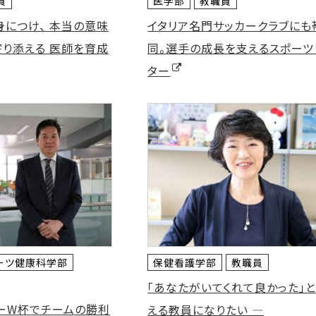
員
医学部
教職員
につけ、 本当の意味
イタリア名門サッカークラブにも
り添える 医師を育成
同。選手の成長を支えるスポーツ
ター
ーツ健康科学部
保健看護学部
教職員
「あなたがいてくれて良かった」
ビーW杯でチームの勝利
える教員になりたい ―