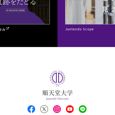
Juntendo Scope
ゆみ
Juntendo University