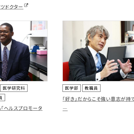
ーツドクター
医学研究科
医学部
教職員
員
「好き」だからこそ強い意志が持
る「ヘルスプロモータ
―