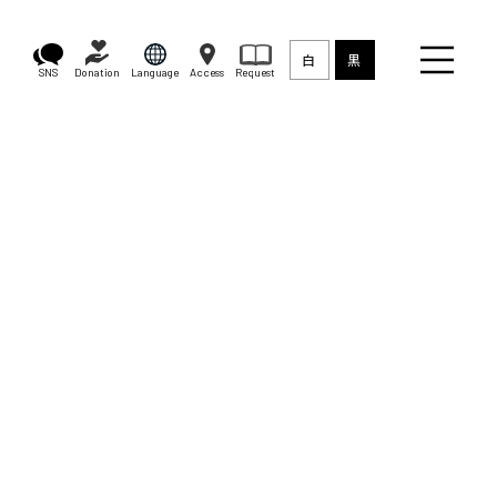
白
黒
SNS
Donation
Language
Access
Request