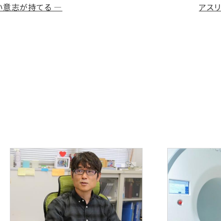
い意志が持てる ―
アス