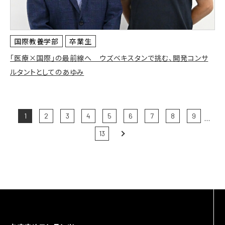
国際教養学部
卒業生
「医療×国際」の最前線へ ウズベキスタンで挑む、開発コンサ
ルタントとしてのあゆみ
1
2
3
4
5
6
7
8
9
...
13
Next