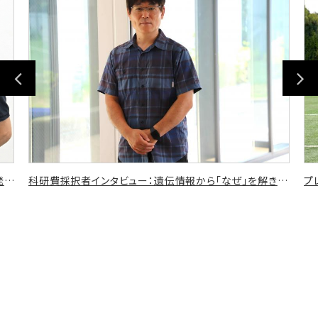
Previous
Nex
「医療×国際」の最前線へ ウズベキスタンで挑む、開発コンサルタントとしてのあゆみ
科研費採択者インタビュー：遺伝情報から「なぜ」を解き明かし、一人ひとりに合ったスポーツと健康へ
プ