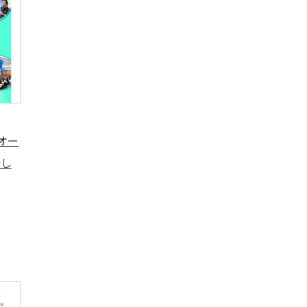
)オー
始し