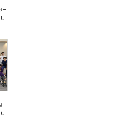
)オー
始し
)オー
始し