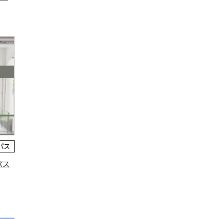
パス
パス