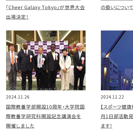
「Cheer Galaxy Tokyo」が世界大会
の扱いについ
出場決定！
2024.11.26
2024.11.22
国際教養学部開設10周年・大学院国
【スポーツ健康科
際教養学研究科開設記念講演会を
月1日部活動
開催しました
ます！