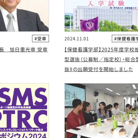
#受章
#保健看護
2024.11.01
長 旭日重光章 受章
【保健看護学部】2025年度学校
型選抜（公募制／指定校）・総合
抜Ⅱの出願受付を開始しました