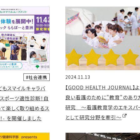
2024.11.13
#社会連携
【GOOD HEALTH JOURNAL】
どもスマイルキャラバ
良い看護のために"教育"のあり
＆スポーツ適性診断！自
研究 ～看護教育学のエキスパ
って楽しく取り組めるス
として研究分野を牽引～
！- を開催しました