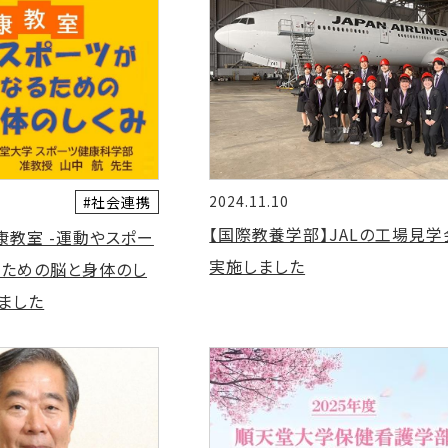
2024.11.10
#社会連携
【国際教養学部】JALの工場見学
康教室 -運動やスポー
実施しました
るための脳と身体のし
しました