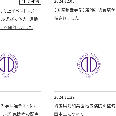
2024.12.05
#社会連携
【国際教養学部】第2回 順麗祭が
力向上イベント -ボー
催されました
ール遊びで体力・運動
- を開催しました
2024.11.29
学入学共通テストにお
埼玉県浦和美園地区病院の整備
ニング）免除者の配点
画中止について