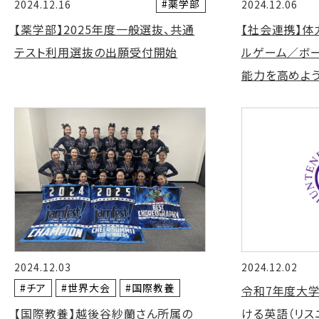
#薬学部
2024.12.16
2024.12.06
【薬学部】2025年度一般選抜、共通
【社会連携】体
テスト利用選抜の出願受付開始
ルゲーム／ボ
能力を高めよう
2024.12.03
2024.12.02
#チア
#世界大会
#国際教養
令和7年度大
【国際教養】越後谷紗蘭さん所属の
ける英語（リス