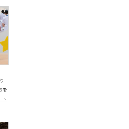
より
方を
ート