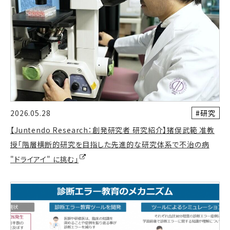
#研究
2026.05.28
【Juntendo Research：創発研究者 研究紹介】猪俣武範 准教
授「階層横断的研究を目指した先進的な研究体系で不治の病
"ドライアイ" に挑む」