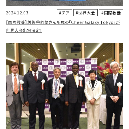
#チア
#世界大会
#国際教養
2024.12.03
【国際教養】越後谷紗蘭さん所属の「Cheer Galaxy Tokyo」が
世界大会出場決定！