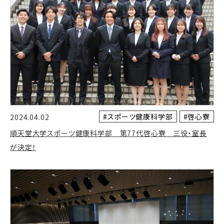
#スポーツ健康科学部
#啓心寮
2024.04.02
順天堂大学スポーツ健康科学部 第77代啓心寮 三役・室長
が決定！