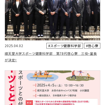
#スポーツ健康科学部
#啓心寮
2025.04.02
順天堂大学スポーツ健康科学部 第78代啓心寮 三役・室長
が決定！